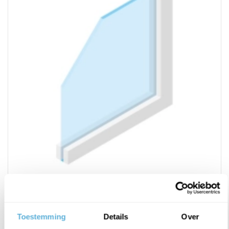
Enkel glas
Op zoek naar glas voor binnenruimtes? Dan is enkel glas de
Toestemming
Details
Over
perfecte keuze. Vanaf €10,31 exclusief BTW.