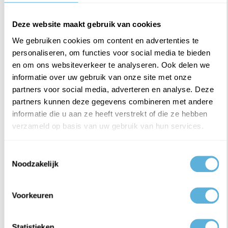
Deze website maakt gebruik van cookies
STEL SAMEN
We gebruiken cookies om content en advertenties te
personaliseren, om functies voor social media te bieden
en om ons websiteverkeer te analyseren. Ook delen we
informatie over uw gebruik van onze site met onze
WAAROM GLASKONING?
partners voor social media, adverteren en analyse. Deze
partners kunnen deze gegevens combineren met andere
informatie die u aan ze heeft verstrekt of die ze hebben
BESTEL SNEL EN EENVOUDIG
verzameld op basis van uw gebruik van hun services.
LAAGSTE PRIJS
Toestemmingsselectie
ALLE MATEN EN MODELLEN LEVERBAAR
Noodzakelijk
DIRECT ONLINE OF ACHTERAF BETALEN
Voorkeuren
VERZENDING DOOR HEEL NEDERLAND (M.U.V.
WADDENEILANDEN)
Statistieken