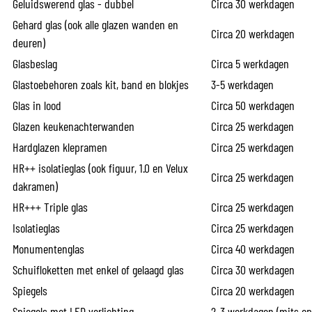
Geluidswerend glas - dubbel
Circa 30 werkdagen
Gehard glas (ook alle glazen wanden en
Circa 20 werkdagen
deuren)
Glasbeslag
Circa 5 werkdagen
Glastoebehoren zoals kit, band en blokjes
3-5 werkdagen
Glas in lood
Circa 50 werkdagen
Glazen keukenachterwanden
Circa 25 werkdagen
Hardglazen klepramen
Circa 25 werkdagen
HR++ isolatieglas (ook figuur, 1.0 en Velux
Circa 25 werkdagen
dakramen)
HR+++ Triple glas
Circa 25 werkdagen
Isolatieglas
Circa 25 werkdagen
Monumentenglas
Circa 40 werkdagen
Schuifloketten met enkel of gelaagd glas
Circa 30 werkdagen
Spiegels
Circa 20 werkdagen
Spiegels met LED verlichting
2-3 werkdagen (mits op 