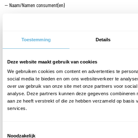
— Naam/Namen consument(en)
— Adres consument(en) :
— IBAN Rekeningnummer:
Toestemming
Details
— Handtekening van consument(en) (alleen wanneer dit formulier
op papier wordt ingediend)
Deze website maakt gebruik van cookies
— Datum(DD-MM-YYYY):
We gebruiken cookies om content en advertenties te persona
U moet dan het product met alle geleverde toebehoren en – indien
social media te bieden en om ons websiteverkeer te analyse
redelijkerwijze mogelijk – in de originele staat en verpakking
over uw gebruik van onze site met onze partners voor social
geretourneerd worden. Wij zullen vervolgens het verschuldigde
analyse. Deze partners kunnen deze gegevens combineren me
orderbedrag binnen 14 dagen na aanmelding van uw retour
aan ze heeft verstrekt of die ze hebben verzameld op basis
terugstorten, mits het product reeds in goede orde retour
services.
ontvangen is.
Toestemmingsselectie
Wat is veiligheidsglas?
Noodzakelijk