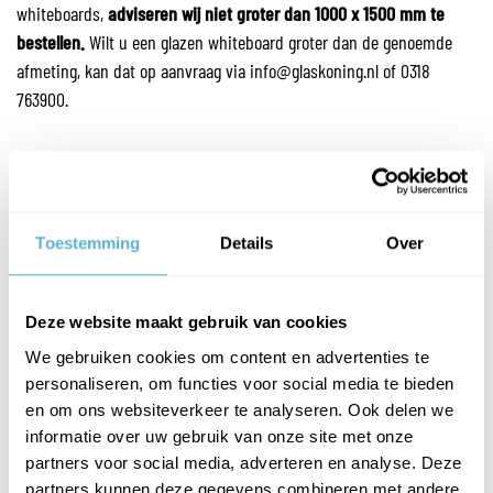
whiteboards,
adviseren wij niet groter dan 1000 x 1500 mm te
bestellen.
Wilt u een glazen whiteboard groter dan de genoemde
afmeting, kan dat op aanvraag via info@glaskoning.nl of 0318
763900.
RAL KLEUR GLAZEN WHITEBOARDS
Toestemming
Details
Over
U kunt naast een transparant glazen whiteboard ook kiezen voor
een gekleurde variant. Zo kunt u uw glazen whiteboard aanpassen
aan de ruimte. Zo is het glazen whiteboard passend bij elk
Deze website maakt gebruik van cookies
interieur! Standaard bieden wij de volgende RAL kleuren:
We gebruiken cookies om content en advertenties te
· Wit (RAL 9010)
personaliseren, om functies voor social media te bieden
en om ons websiteverkeer te analyseren. Ook delen we
· Crème (RAL 9001)
informatie over uw gebruik van onze site met onze
partners voor social media, adverteren en analyse. Deze
· Geel (RAL 1016)
partners kunnen deze gegevens combineren met andere