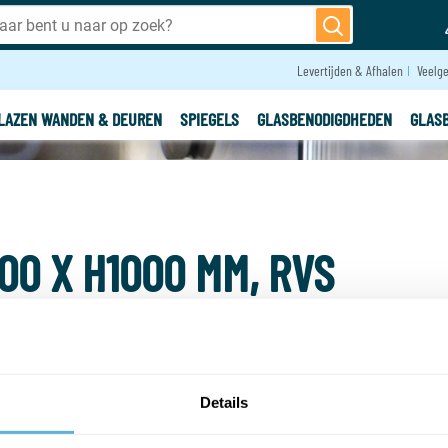
Levertijden & Afhalen
Veelge
LAZEN WANDEN & DEUREN
SPIEGELS
GLASBENODIGDHEDEN
GLAS
00 X H1000 MM, RVS
OPTIE:
Bestelbaar
Bestelbaar, niet op voorraad
Details
-
+
Aantal: