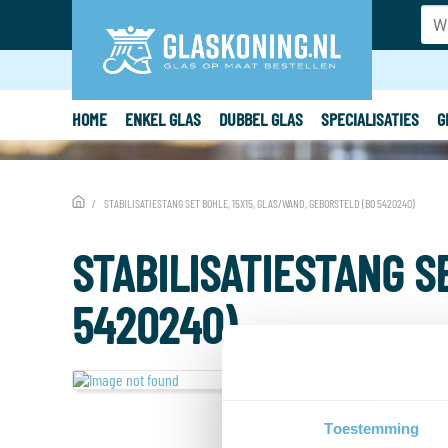
HOME
ENKEL GLAS
DUBBEL GLAS
SPECIALISATIES
G
STABILISATIESTANG SET BOHLE, 15X15, GLAS/WAND, GEBORSTELD (BO 5420240)
STABILISATIESTANG S
5420240)
Toestemming