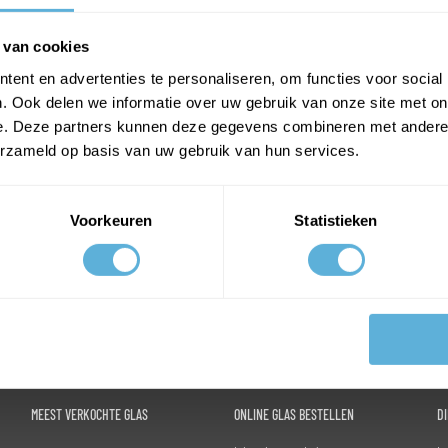
Op voorraad
-
+
 van cookies
Aantal:
ent en advertenties te personaliseren, om functies voor social
Prijs exclusief btw
€ 67,29
. Ook delen we informatie over uw gebruik van onze site met on
Prijs inclusief btw
€ 81,42
e. Deze partners kunnen deze gegevens combineren met andere i
erzameld op basis van uw gebruik van hun services.
PLAATS IN WINKELWAGEN
Voorkeuren
Statistieken
MEEST VERKOCHTE GLAS
ONLINE GLAS BESTELLEN
D