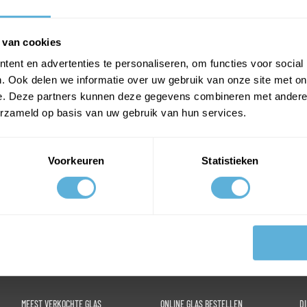
Prijs exclusief btw
€ 15,75
Prijs inclusief btw
€ 19,06
 van cookies
ent en advertenties te personaliseren, om functies voor social
. Ook delen we informatie over uw gebruik van onze site met on
PLAATS IN WINKELWAGEN
e. Deze partners kunnen deze gegevens combineren met andere i
erzameld op basis van uw gebruik van hun services.
Voorkeuren
Statistieken
MEEST VERKOCHTE GLAS
ONLINE GLAS BESTELLEN
D