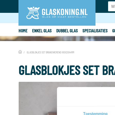
HOME
ENKEL GLAS
DUBBEL GLAS
SPECIALISATIES
G
GLASBLOKJES SET BRANDWEREND 80X20X4MM
GLASBLOKJES SET B
Toestemming