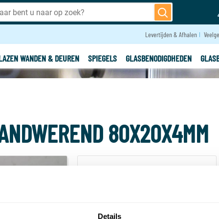
Levertijden & Afhalen
Veelge
LAZEN WANDEN & DEUREN
SPIEGELS
GLASBENODIGDHEDEN
GLAS
RANDWEREND 80X20X4MM
OPTIE:
Voorraad
Op voorraad
-
+
Details
Aantal: