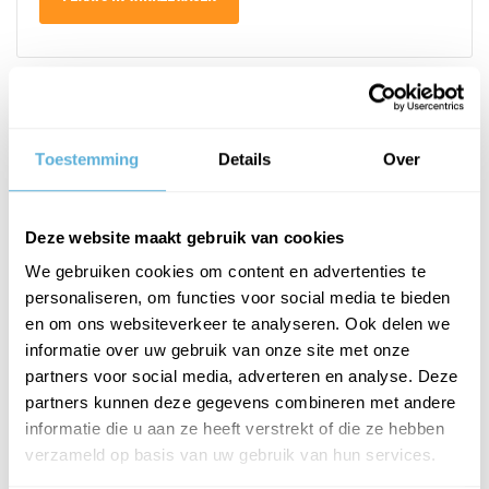
PRODUCTOMSCHRIJVING
Toestemming
Details
Over
Het kozijnonafhankelijke glazen deurscharnier in een klassiek,
tijdloos design past zich perfect aan elk frame aan.
Deze website maakt gebruik van cookies
Prijs is per stuk.
We gebruiken cookies om content en advertenties te
Glasdikte gehard glas 8, 10, 12 mm, gelaagd glas 8,76, 10,76, 12,76
personaliseren, om functies voor social media te bieden
en om ons websiteverkeer te analyseren. Ook delen we
mm
informatie over uw gebruik van onze site met onze
Tweezijdig openend
partners voor social media, adverteren en analyse. Deze
deursoort: aanslag
partners kunnen deze gegevens combineren met andere
montage: glas/wand 90°
informatie die u aan ze heeft verstrekt of die ze hebben
max. deurgewicht per paar: 50 kg
verzameld op basis van uw gebruik van hun services.
max. deurbreedte: 1000 mm