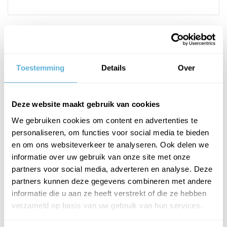
PRODUCTOMSCHRIJVING
Toestemming
Details
Over
Het kozijnonafhankelijke glazen deurscharnier in een klassiek,
tijdloos design past zich perfect aan elk frame aan.
Deze website maakt gebruik van cookies
Prijs is per stuk.
We gebruiken cookies om content en advertenties te
Glasdikte gehard glas 8, 10, 12 mm, gelaagd glas 8,76, 10,76, 12,76
personaliseren, om functies voor social media te bieden
mm
en om ons websiteverkeer te analyseren. Ook delen we
Tweezijdig openend
informatie over uw gebruik van onze site met onze
deursoort: aanslag
partners voor social media, adverteren en analyse. Deze
montage: glas/wand 90°
partners kunnen deze gegevens combineren met andere
max. deurgewicht per paar: 50 kg
informatie die u aan ze heeft verstrekt of die ze hebben
verzameld op basis van uw gebruik van hun services.
max. deurbreedte: 1000 mm
Stop: nee