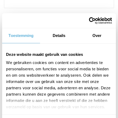
PRODUCTOMSCHRIJVING
Toestemming
Details
Over
Het kozijnonafhankelijke glazen deurscharnier in een klassiek,
tijdloos design past zich perfect aan elk frame aan.
Deze website maakt gebruik van cookies
Prijs is per stuk.
We gebruiken cookies om content en advertenties te
Glasdikte gehard glas 8, 10, 12 mm, gelaagd glas 8,76, 10,76, 12,76
personaliseren, om functies voor social media te bieden
mm
en om ons websiteverkeer te analyseren. Ook delen we
Tweezijdig openend
informatie over uw gebruik van onze site met onze
deursoort: aanslag
partners voor social media, adverteren en analyse. Deze
montage: glas/wand 90°
partners kunnen deze gegevens combineren met andere
max. deurgewicht per paar: 50 kg
informatie die u aan ze heeft verstrekt of die ze hebben
verzameld op basis van uw gebruik van hun services.
max. deurbreedte: 1000 mm
Stop: nee