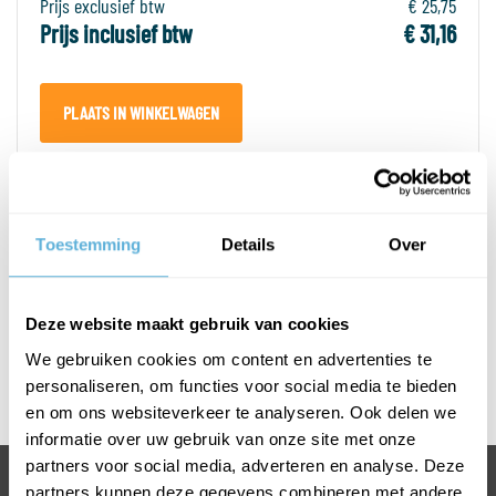
Prijs exclusief btw
€ 25,75
Prijs inclusief btw
€ 31,16
PLAATS IN WINKELWAGEN
PRODUCTOMSCHRIJVING
Toestemming
Details
Over
SPECIFICATIES
Deze website maakt gebruik van cookies
Afmetingen T-greep
We gebruiken cookies om content en advertenties te
personaliseren, om functies voor social media te bieden
Rvs geborsteld
en om ons websiteverkeer te analyseren. Ook delen we
informatie over uw gebruik van onze site met onze
partners voor social media, adverteren en analyse. Deze
partners kunnen deze gegevens combineren met andere