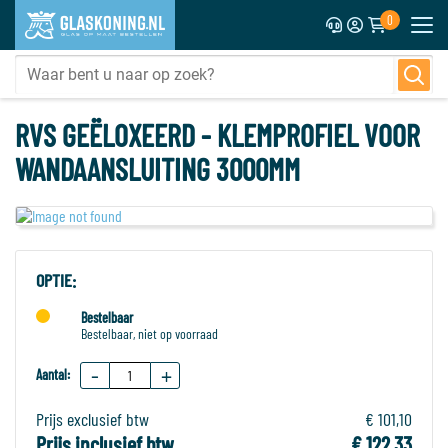
0
RVS GEËLOXEERD - KLEMPROFIEL VOOR
WANDAANSLUITING 3000MM
OPTIE:
Bestelbaar
Bestelbaar, niet op voorraad
-
+
Aantal:
Prijs exclusief btw
€ 101,10
Prijs inclusief btw
€ 122,33