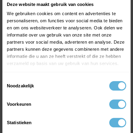
Deze website maakt gebruik van cookies
We gebruiken cookies om content en advertenties te
personaliseren, om functies voor social media te bieden
en om ons websiteverkeer te analyseren. Ook delen we
MEEST VERKOCHTE GLAS
informatie over uw gebruik van onze site met onze
HR++ Isolatieglas
partners voor social media, adverteren en analyse. Deze
Gehard glas
partners kunnen deze gegevens combineren met andere
Enkel glas
informatie die u aan ze heeft verstrekt of die ze hebben
verzameld op basis van uw gebruik van hun services.
Volg ons op:
Facebook
Toestemmingsselectie
Instagram
Noodzakelijk
Youtube
Linkedin
Voorkeuren
ONLINE GLAS BESTELLEN
Statistieken
Inbraakwerend glas