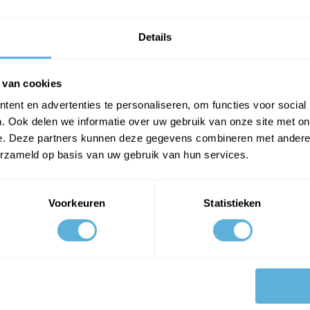
Prijs exclusief btw
€ 11,44
Details
Prijs inclusief btw
€ 13,84
 van cookies
PLAATS IN WINKELWAGEN
ent en advertenties te personaliseren, om functies voor social
. Ook delen we informatie over uw gebruik van onze site met on
e. Deze partners kunnen deze gegevens combineren met andere i
erzameld op basis van uw gebruik van hun services.
Voorkeuren
Statistieken