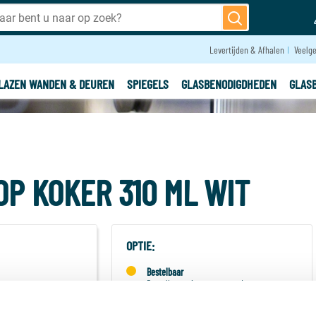
Levertijden & Afhalen
Veelge
LAZEN WANDEN & DEUREN
SPIEGELS
GLASBENODIGDHEDEN
GLAS
P KOKER 310 ML WIT
OPTIE:
Bestelbaar
Bestelbaar, niet op voorraad
-
+
Aantal: