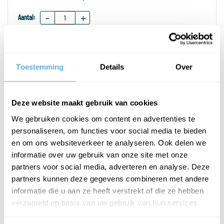
-
+
Aantal:
Prijs exclusief btw
€ 441,00
Prijs inclusief btw
€ 533,61
Toestemming
Details
Over
PLAATS IN WINKELWAGEN
Deze website maakt gebruik van cookies
We gebruiken cookies om content en advertenties te
personaliseren, om functies voor social media te bieden
PRODUCTOMSCHRIJVING
en om ons websiteverkeer te analyseren. Ook delen we
informatie over uw gebruik van onze site met onze
partners voor social media, adverteren en analyse. Deze
Stijlvolle douchedeur in veiligheidsglas 8 mm voor in een nis of
partners kunnen deze gegevens combineren met andere
tussen twee muren.
informatie die u aan ze heeft verstrekt of die ze hebben
verzameld op basis van uw gebruik van hun services.
De deur is voorzien van twee kwalitatief hoogwaardige scharnieren
met een in te stellen nulpunt en een deurknop.