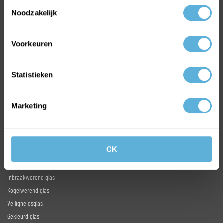
Toestemmingsselectie
MEEST VERKOCHTE GLAS
Noodzakelijk
HR++ Isolatieglas
Gehard glas
Voorkeuren
Enkel glas
Statistieken
Volg ons op:
Facebook
Instagram
Marketing
Youtube
Linkedin
OK
ONLINE GLAS BESTELLEN
Inbraakwerend glas
Kogelwerend glas
Veiligheidsglas
Gekleurd glas