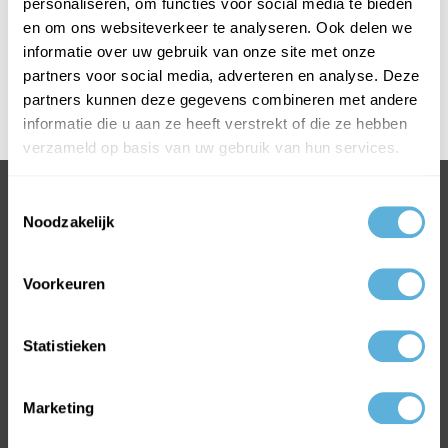
personaliseren, om functies voor social media te bieden
en om ons websiteverkeer te analyseren. Ook delen we
informatie over uw gebruik van onze site met onze
partners voor social media, adverteren en analyse. Deze
PRODUCTOMSCHRIJVING
partners kunnen deze gegevens combineren met andere
informatie die u aan ze heeft verstrekt of die ze hebben
verzameld op basis van uw gebruik van hun services.
BEL 0318 763 900
Toestemmingsselectie
Noodzakelijk
VOOR INFORMATIE OF VRAGEN
INFO@GLASKONING.NL
Voorkeuren
Statistieken
Marketing
MEEST VERKOCHTE GLAS