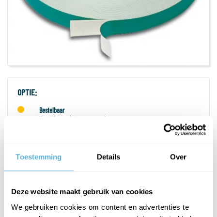
OPTIE:
Bestelbaar
Bestelbaar, niet op voorraad
-
+
Aantal:
Toestemming
Details
Over
Prijs exclusief btw
€ 4,89
Prijs inclusief btw
€ 5,92
Deze website maakt gebruik van cookies
PLAATS IN WINKELWAGEN
We gebruiken cookies om content en advertenties te