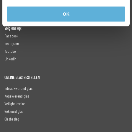
HR++ Isolatieglas
Gehard glas
OK
Enkel glas
Volg ons op:
Facebook
Instagram
Youtube
Linkedin
ONLINE GLAS BESTELLEN
Inbraakwerend glas
Kogelwerend glas
Veiligheidsglas
Gekleurd glas
Glasbeslag