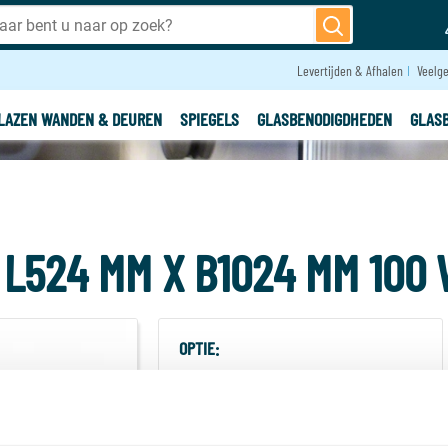
Levertijden & Afhalen
Veelge
LAZEN WANDEN & DEUREN
SPIEGELS
GLASBENODIGDHEDEN
GLAS
L524 MM X B1024 MM 100 
OPTIE:
Bestelbaar
Bestelbaar, niet op voorraad
-
+
Aantal: