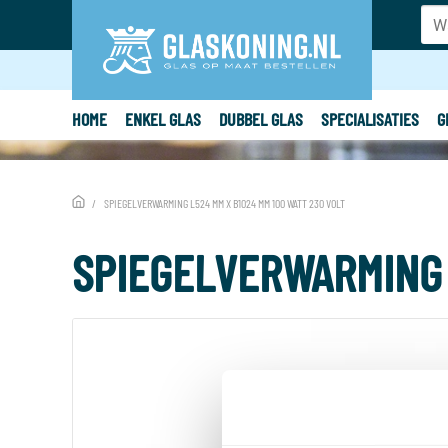
HOME
ENKEL GLAS
DUBBEL GLAS
SPECIALISATIES
G
SPIEGELVERWARMING L524 MM X B1024 MM 100 WATT 230 VOLT
SPIEGELVERWARMING 