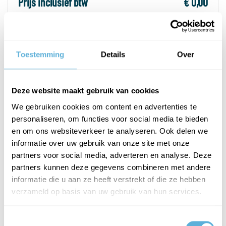
Prijs inclusief btw
€ 0,00
PLAATS IN WINKELWAGEN
Toestemming
Details
Over
Deze website maakt gebruik van cookies
PRODUCTOMSCHRIJVING
We gebruiken cookies om content en advertenties te
Tegenstuk voor glasdeurloopslot.
personaliseren, om functies voor social media te bieden
en om ons websiteverkeer te analyseren. Ook delen we
Bestel voor deurloopslot
vergendelbaar
of
niet-afsluitbaar.
informatie over uw gebruik van onze site met onze
partners voor social media, adverteren en analyse. Deze
Deursoort: aanslag
partners kunnen deze gegevens combineren met andere
Design: Studio Private Line
informatie die u aan ze heeft verstrekt of die ze hebben
Materiaal: Aluminium
verzameld op basis van uw gebruik van hun services.
tegenkast voor 2-vleugelige deuren
sponningdiepte 24 mm (bij 8 mm) / 26 mm (bij 10 mm)
Toestemmingsselectie