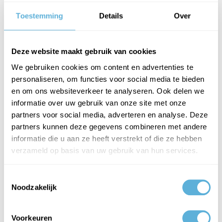
Toestemming
Details
Over
ADVIEZEN GEHARD GELAAGD GLAS
Deze website maakt gebruik van cookies
We gebruiken cookies om content en advertenties te
In verband met de veiligheid moet gehard gelaagd glas worden
personaliseren, om functies voor social media te bieden
toegepast in de volgende situaties:
en om ons websiteverkeer te analyseren. Ook delen we
informatie over uw gebruik van onze site met onze
1. Bij ruiten vanaf de grond tot 85 cm in verband met de veiligheid.
partners voor social media, adverteren en analyse. Deze
In sommige gevallen tot 140 cm vanaf de grond. Klik
hier
voor meer
partners kunnen deze gegevens combineren met andere
informatie over de toepassing van veiligheidsglas.
informatie die u aan ze heeft verstrekt of die ze hebben
2. Bij dakbeglazing van bijvoorbeeld een serre of carport. Ook geldt
verzameld op basis van uw gebruik van hun services.
bij dakbeglazing dat er minimaal gelaagd glas 44/2 in moet.
Toestemmingsselectie
Ruit tot een breedte van 950 mm: 44/2
Noodzakelijk
Ruit tot een breedte van 1100 mm: 55/2
Ruit tot een breedte van 1250 mm: 66/2
Voorkeuren