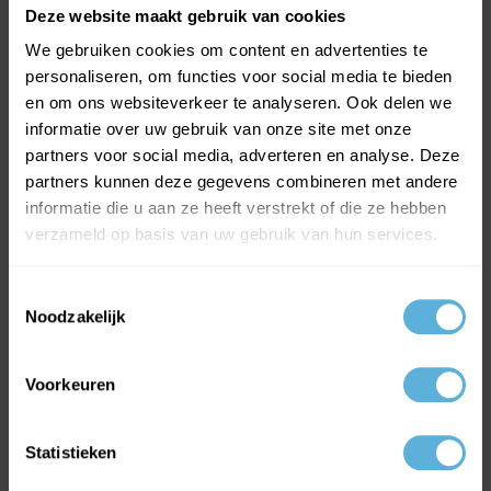
Deze website maakt gebruik van cookies
We gebruiken cookies om content en advertenties te
personaliseren, om functies voor social media te bieden
en om ons websiteverkeer te analyseren. Ook delen we
MEEST VERKOCHTE GLAS
informatie over uw gebruik van onze site met onze
HR++ Isolatieglas
partners voor social media, adverteren en analyse. Deze
Gehard glas
partners kunnen deze gegevens combineren met andere
Enkel glas
informatie die u aan ze heeft verstrekt of die ze hebben
verzameld op basis van uw gebruik van hun services.
Volg ons op:
Facebook
Toestemmingsselectie
Instagram
Noodzakelijk
Youtube
Linkedin
Voorkeuren
ONLINE GLAS BESTELLEN
Statistieken
Inbraakwerend glas