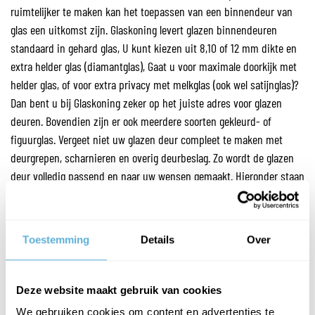
ruimtelijker te maken kan het toepassen van een binnendeur van
glas een uitkomst zijn. Glaskoning levert glazen binnendeuren
standaard in gehard glas, U kunt kiezen uit 8,10 of 12 mm dikte en
extra helder glas (diamantglas), Gaat u voor maximale doorkijk met
helder glas, of voor extra privacy met melkglas (ook wel satijnglas)?
Dan bent u bij Glaskoning zeker op het juiste adres voor glazen
deuren. Bovendien zijn er ook meerdere soorten gekleurd- of
figuurglas. Vergeet niet uw glazen deur compleet te maken met
deurgrepen, scharnieren en overig deurbeslag. Zo wordt de glazen
deur volledig passend en naar uw wensen gemaakt. Hieronder staan
voorbeelden van de diverse soorten glazen:
● Voor voorbeelden van alle soorten figuurglas,
klik hier.
Toestemming
Details
Over
● Voor voorbeelden van de soorten gekleurd glas,
klik hier
.
● Voor een voorbeeld van diamantglas
, klik hier.
Deze website maakt gebruik van cookies
We gebruiken cookies om content en advertenties te