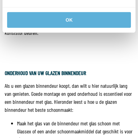
omdat ze een open en frisse uitstraling van het pand of woning
geven. Voor thuisgebruik leveren wij glazen deuren vaak als toegang
tot serre of tuin of als tussendeur van woonkamer naar hal. Glazen
OK
deuren laten extra licht door in tegenstelling tot houten of
kunststof deuren.
ONDERHOUD VAN UW GLAZEN BINNENDEUR
Als u een glazen binnendeur koopt, dan wilt u hier natuurlijk lang
van genieten. Goede montage en goed onderhoud is essentieel voor
een binnendeur met glas. Hieronder leest u hoe u de glazen
binnendeur het beste schoonmaakt:
Maak het glas van de binnendeur met glas schoon met
Glassex of een ander schoonmaakmiddel dat geschikt is voor