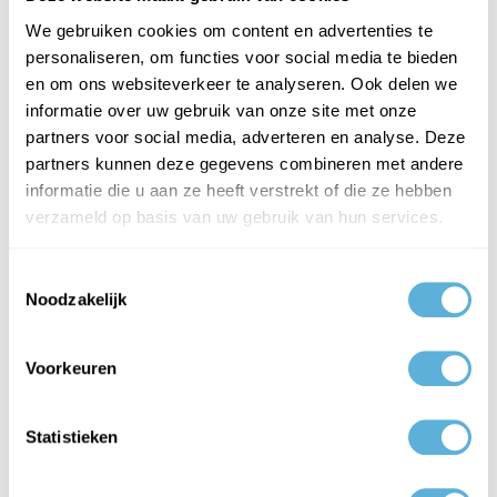
ACTIE: 20% KORTING OP GEHARD GLAS
We gebruiken cookies om content en advertenties te
GEPUBLICEERD OP 10-05-2024
personaliseren, om functies voor social media te bieden
Breng je (doe het zelf) projecten naar een hoger niveau met
en om ons websiteverkeer te analyseren. Ook delen we
hoogwaardige maatwerkproducten zonder de bank te breken! Tot
informatie over uw gebruik van onze site met onze
en ..
partners voor social media, adverteren en analyse. Deze
partners kunnen deze gegevens combineren met andere
informatie die u aan ze heeft verstrekt of die ze hebben
LEES VERDER
verzameld op basis van uw gebruik van hun services.
Toestemmingsselectie
Noodzakelijk
ACTIE | 15% KORTING OP AL HET HR++ ISOLATIEGLAS
GEPUBLICEERD OP 01-09-2025
Voorkeuren
Wilt u deze winter minder stoken én meer comfort in huis? Dan is
dit het moment om te kiezen voor HR++ glas. Want alleen in..
Statistieken
LEES VERDER