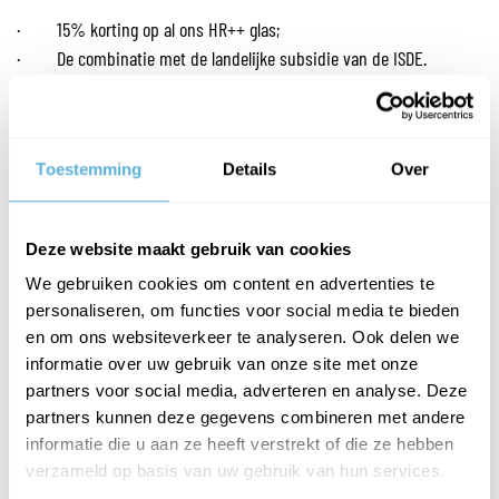
· 15% korting op al ons HR++ glas;
· De combinatie met de landelijke subsidie van de ISDE.
Subsidie voor HR++ glas in 2025
De overheid stelt ook in 2025 subsidie beschikbaar via de
Investeringssubsidie Duurzame Energie en Energiebesparing (ISDE).
Toestemming
Details
Over
Dit betekent dat u een deel van de kosten voor HR++ glas terug
kunt krijgen als u voldoet aan de voorwaarden. Lees meer over de
voorwaarden via de oranje utton onder aan dit bericht.
Deze website maakt gebruik van cookies
We gebruiken cookies om content en advertenties te
Hoe krijgt u de korting?
personaliseren, om functies voor social media te bieden
- Voer de kortingscode HRPP_15 in bij uw winkelmandje bij
en om ons websiteverkeer te analyseren. Ook delen we
informatie over uw gebruik van onze site met onze
'Cadeaukaart of kortingscode'
partners voor social media, adverteren en analyse. Deze
- Kortingscode geldig t/m 30 september 2025
partners kunnen deze gegevens combineren met andere
- Enkel op product, niet op orderkosten
informatie die u aan ze heeft verstrekt of die ze hebben
De korting is geldig op:
verzameld op basis van uw gebruik van hun services.