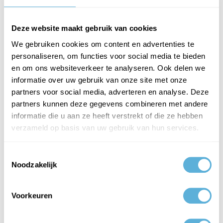
Er zijn diverse nieuwe functionaliteiten, zoals: - Een handige
inmeetinstructie voor verschillende soorten toepas..
Deze website maakt gebruik van cookies
We gebruiken cookies om content en advertenties te
personaliseren, om functies voor social media te bieden
LEES VERDER
en om ons websiteverkeer te analyseren. Ook delen we
informatie over uw gebruik van onze site met onze
partners voor social media, adverteren en analyse. Deze
partners kunnen deze gegevens combineren met andere
INNOVATIES VENTILATIEROOSTERS DUCO IN BREEDTE EN KLEUR
informatie die u aan ze heeft verstrekt of die ze hebben
GEPUBLICEERD OP 19-03-2019
verzameld op basis van uw gebruik van hun services.
Glaskoning levert ventilatieroosters van Duco. Het assortiment
ventilatieroosters van Duco type Ducoline is uitgebreid met gl..
Toestemmingsselectie
Noodzakelijk
LEES VERDER
Voorkeuren