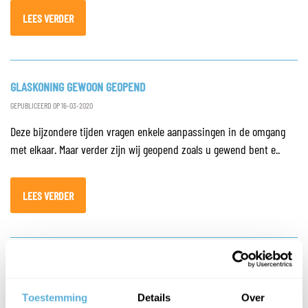
LEES VERDER
GLASKONING GEWOON GEOPEND
GEPUBLICEERD OP 16-03-2020
Deze bijzondere tijden vragen enkele aanpassingen in de omgang
met elkaar. Maar verder zijn wij geopend zoals u gewend bent e..
LEES VERDER
EENVOUDIGER EN SNELLER BESTELLEN OP DE NIEUWE WEBSITE
VAN GLASKONING.NL
Toestemming
Details
Over
GEPUBLICEERD OP 12-01-2020