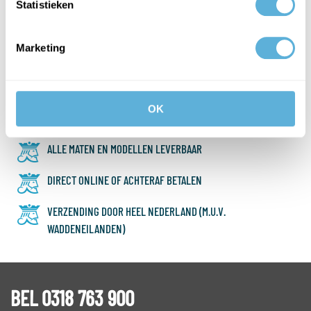
Statistieken
...
VORIGE
1
2
3
4
WAAROM GLASKONING?
Marketing
BESTEL SNEL EN EENVOUDIG
OK
LAAGSTE PRIJS
ALLE MATEN EN MODELLEN LEVERBAAR
DIRECT ONLINE OF ACHTERAF BETALEN
VERZENDING DOOR HEEL NEDERLAND (M.U.V.
WADDENEILANDEN)
BEL 0318 763 900